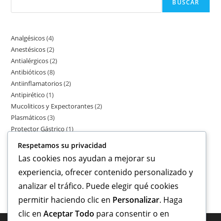
BUSCAR
Analgésicos
4
Anestésicos
2
Antialérgicos
2
Antibióticos
8
Antiinflamatorios
2
Antipirético
1
Mucoliticos y Expectorantes
2
Plasmáticos
3
Protector Gástrico
1
Suturas
6
Respetamos su privacidad
Uterotónicos
1
Las cookies nos ayudan a mejorar su
Vitaminicos
2
experiencia, ofrecer contenido personalizado y
analizar el tráfico. Puede elegir qué cookies
permitir haciendo clic en
Personalizar
. Haga
clic en
Aceptar Todo
para consentir o en