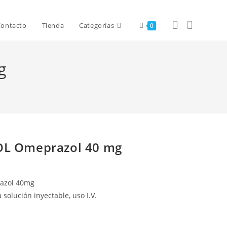
Contacto
Tienda
Categorías
0
g
L Omeprazol 40 mg
azol 40mg
a solución inyectable, uso I.V.